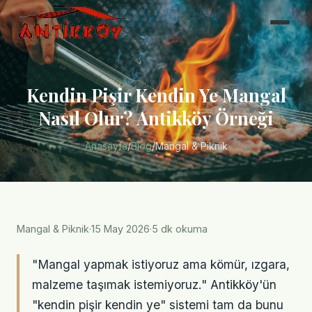
Kendin Pişir Kendin Ye Mangal
Nasıl Olur? Antikköy Örneği
Anasayfa
/
Blog
/
Mangal & Piknik
Mangal & Piknik
·
15 May 2026
·
5 dk okuma
"Mangal yapmak istiyoruz ama kömür, ızgara,
malzeme taşımak istemiyoruz." Antikköy'ün
"kendin pişir kendin ye" sistemi tam da bunu